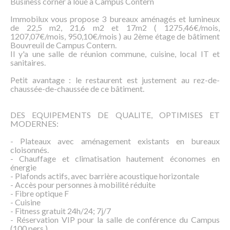
Business corner à loué à Campus Contern
Immobilux vous propose 3 bureaux aménagés et lumineux
de 22,5 m2, 21,6 m2 et 17m2 ( 1275,46€/mois,
1207,07€/mois, 950,10€/mois ) au 2ème étage de bâtiment
Bouvreuil de Campus Contern.
Il y'a une salle de réunion commune, cuisine, local IT et
sanitaires.
Petit avantage : le restaurent est justement au rez-de-
chaussée-de-chaussée de ce bâtiment.
DES EQUIPEMENTS DE QUALITE, OPTIMISES ET
MODERNES:
- Plateaux avec aménagement existants en bureaux
cloisonnés.
- Chauffage et climatisation hautement économes en
énergie
- Plafonds actifs, avec barrière acoustique horizontale
- Accès pour personnes à mobilité réduite
- Fibre optique F
- Cuisine
- Fitness gratuit 24h/24; 7j/7
- Réservation VIP pour la salle de conférence du Campus
(100 pers.)