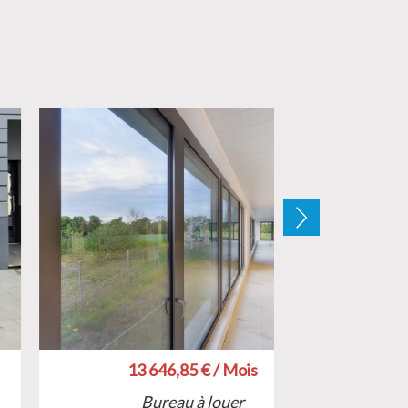
13 646,85 € / Mois
Bureau à louer
B